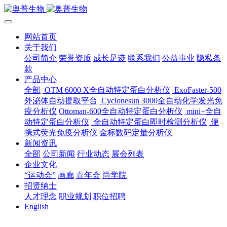
网站首页
关于我们
公司简介
荣誉资质
成长足迹
联系我们
公益事业
隐私条
款
产品中心
全部
OTM 6000 X全自动特定蛋白分析仪
ExoFaster-500
外泌体自动提取平台
Cyclonesun 3000全自动化学发光免
疫分析仪
Ottoman-600全自动特定蛋白分析仪
mini+全自
动特定蛋白分析仪
全自动特定蛋白即时检测分析仪
便
携式荧光免疫分析仪
金标数码定量分析仪
新闻资讯
全部
公司新闻
行业动态
展会列表
企业文化
“运动会”
画廊
青年会
尚学院
招贤纳士
人才理念
职业规划
职位招聘
English