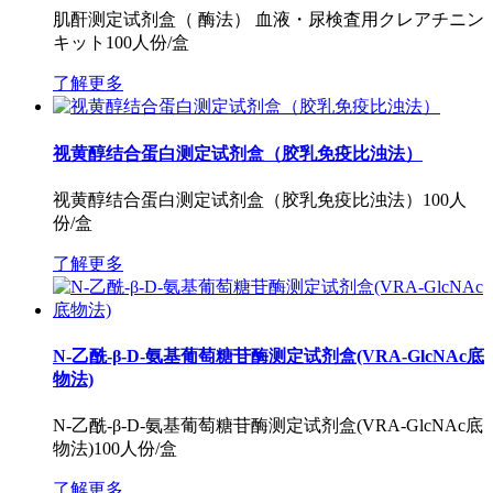
肌酐测定试剂盒（ 酶法） 血液・尿検査用クレアチニン
キット100人份/盒
了解更多
视黄醇结合蛋白测定试剂盒（胶乳免疫比浊法）
视黄醇结合蛋白测定试剂盒（胶乳免疫比浊法）100人
份/盒
了解更多
N-乙酰-β-D-氨基葡萄糖苷酶测定试剂盒(VRA-GlcNAc底
物法)
N-乙酰-β-D-氨基葡萄糖苷酶测定试剂盒(VRA-GlcNAc底
物法)100人份/盒
了解更多