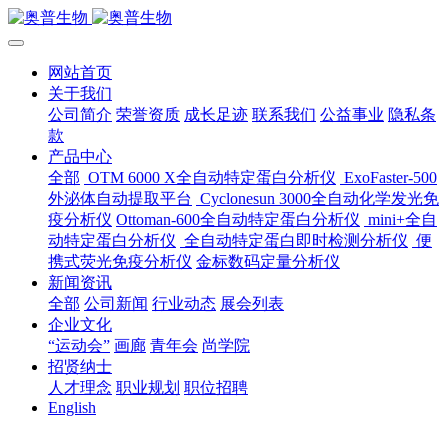
网站首页
关于我们
公司简介
荣誉资质
成长足迹
联系我们
公益事业
隐私条
款
产品中心
全部
OTM 6000 X全自动特定蛋白分析仪
ExoFaster-500
外泌体自动提取平台
Cyclonesun 3000全自动化学发光免
疫分析仪
Ottoman-600全自动特定蛋白分析仪
mini+全自
动特定蛋白分析仪
全自动特定蛋白即时检测分析仪
便
携式荧光免疫分析仪
金标数码定量分析仪
新闻资讯
全部
公司新闻
行业动态
展会列表
企业文化
“运动会”
画廊
青年会
尚学院
招贤纳士
人才理念
职业规划
职位招聘
English