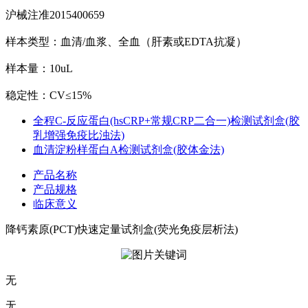
沪械注准2015400659
样本类型：血清/血浆、全血（肝素或EDTA抗凝）
样本量：10uL
稳定性：CV≤15%
全程C-反应蛋白(hsCRP+常规CRP二合一)检测试剂盒(胶
乳增强免疫比浊法)
血清淀粉样蛋白A检测试剂盒(胶体金法)
产品名称
产品规格
临床意义
降钙素原(PCT)快速定量试剂盒(荧光免疫层析法)
无
无